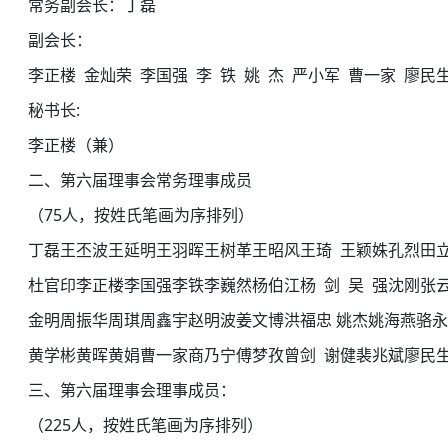
常务副会长：丁磊
副会长：
李正楼 金灿荣 李国强 李 铁 姚 杰 严小军 曹一家 廖民生
秘书长:
李正楼（兼）
二、第六届理事会常务理事成员
（75人，按姓氏笔画为序排列）
丁磊王丕波王延明王羽晖王树革王昭风王琦 王颖姝孔烈田立
杜官印李正楼李国强李铁李巍然杨伯江杨 剑 吴 强沈刚张云
金明周振华周琪周鑫宇赵明波姜文博洪福忠 姚杰姚海燕骆永
黄学彬黄晖黄娟曹一家商乃宁傅梦孜曾剑 谢健裴兆斌廖民
三、第六届理事会理事成员：
（225人，按姓氏笔画为序排列）