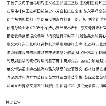
丁磊于永海于潇马明辉王义桅王长国王丕波 王延明王羽晖王
石晓伟叶伟田立新田新建史小芳白长虹白宝澍 丛永平冯全英
刘广东刘凤松刘正华刘东民刘永春刘亚丁刘江永 刘奎刘洋刘
孙甜孙颖士阳立军严小军严小鑫严安林严松 苏文菁苏浩杜官
杨宏云杨剑杨振姣杨清书杨德进肖洋时平 时殷弘吴太能吴心
张文木张东江张帆张远林张远鹏张丽娜张宏声 张杰张洁张辉
陈须隆陈晓晨陈彬陈越陈雄烈陈慧范航清 林民旺林宏宇林国
周芳周振华周晓虹周琪周鑫宇庞中英郑先武 孟维东项翔赵少
姜文博洪福忠姚杰姚海燕骆永明夏前宝夏登文 钱林峰倪峰徐
唐议唐建业唐梓力黄日涵黄本胜黄卓雄黄学彬 黄晖黄娟黄锦
温国义谢健路文海裴兆斌廖民生翟崑翟墨 滕征光潘俊武潘峰
特此公告