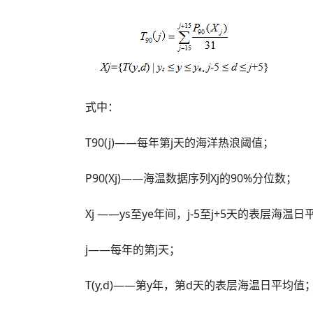
式中：
T90(j)——每年第j天的海洋热浪阈值；
P90(Xj)——海温数据序列Xj的90%分位数；
Xj ——ys至ye年间，j-5至j+5天的表层海温
j——每年的第j天；
T(y,d)——第y年，第d天的表层海温日平均值