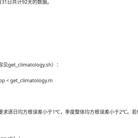
31日共计92天的数据。
climatology.sh）：
op < get_climatology.m
要求逐日均方根误差小于1℃，季度整体均方根误差小于2℃。若