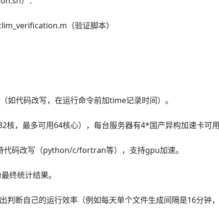
on.sh）：
 < clim_verification.m（验证脚本）
计（如代码改写，在运行命令前加time记录时间）。
32核，最多可用64核心），每台服务器有4*国产异构加速卡可
改写（python/c/fortran等），支持gpu加速。
为最终统计结果。
下面的文件输出判断自己的运行效率（例如每天单个文件生成间隔是16