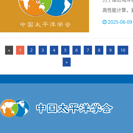
高性能计算，
的技术痛点与
2025-06-09
问题、解决问
«
1
2
3
4
5
6
7
8
9
10
»