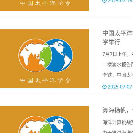
2025-07-15
访海洋类优秀
中国太平洋
学举行
7月7日上午
二楼凌水报告
李铁，中国太
利，中国海外
2025-07-07
事大学海洋文
算海扬帆，
海洋计算挑战赛（
力于推进海洋