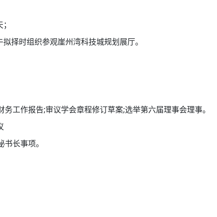
天；
下午拟择时组织参观崖州湾科技城规划展厅。
务工作报告;审议学会章程修订草案;选举第六届理事会理事。
议
秘书长事项。
。