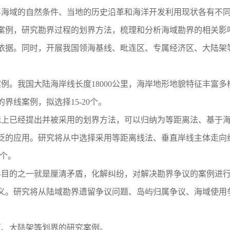
涉界海域的自然条件、当地的历史沿革和海洋开发利用现状各有不
案例，研究勘界过程的划界方法，梳理和分析海域勘界的相关影
依据。同时，开展我国领海基线、毗连区、专属经济区、大陆架
例。我国大陆海岸线长度18000公里，海岸地形地貌特征丰富
线案例，拟选择15-20个。
上已经提出并被采用的划界方法，可以归纳为等距离法、基于海
泛的应用。研究将从中选择采用等距离线法、垂直岸线主体走向
5个。
目的之一就是厘清矛盾，化解纠纷，对解决勘界争议的案例进行
义。研究将从陆域勘界遗留争议问题、岛屿归属争议、海域使用
、大陆架等划界的研究案例。