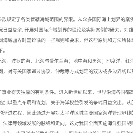
条款规定了各类管辖海域范围的界限。从众多国际海上划界的案
况日益复杂, 开展对国际海域划界的理论及实际案例的研究，对
间海域疆界时需遵循的一些规则和要求，但这些原则和方法所体
下。
海，波罗的海、北海与爱尔兰海；地中海和黑海；印度洋，红海
例，对有关国家通过协议、仲裁等方式划定的双边或多边界线以
事业得天独厚的有利条件。进入新世纪以来，世界沿海各国都高
略加以重点布局和谋划，关于海洋权益引发的争端日益突出。从
的渐进过程，因此通过开展对太平洋区域主要国家海洋管理界线
、法律等领域发展的脉络和走向，这对我国全面实施海洋强国战