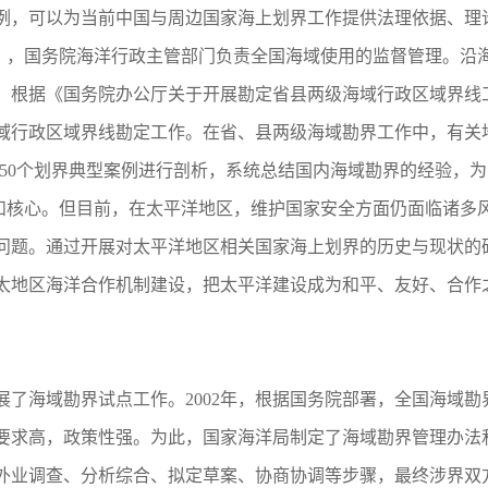
例，可以为当前中国与周边国家海上划界工作提供法理依据、理
》，国务院海洋行政主管部门负责全国海域使用的监督管理。沿
根据《国务院办公厅关于开展勘定省县两级海域行政区域界线工作有
域行政区域界线勘定工作。在省、县两级海域勘界工作中，有关
-50个划界典型案例进行剖析，系统总结国内海域勘界的经验，
核心。但目前，在太平洋地区，维护国家安全方面仍面临诸多风
问题。通过开展对太平洋地区相关国家海上划界的历史与现状的
太地区海洋合作机制建设，把太平洋建设成为和平、友好、合作
开展了海域勘界试点工作。2002年，根据国务院部署，全国海域
要求高，政策性强。为此，国家海洋局制定了海域勘界管理办法
外业调查、分析综合、拟定草案、协商协调等步骤，最终涉界双