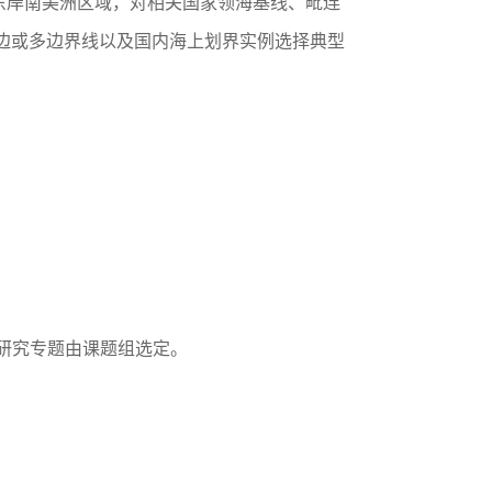
岸南美洲区域，对相关国家领海基线、毗连
边或多边界线以及国内海上划界实例选择典型
，研究专题由课题组选定。