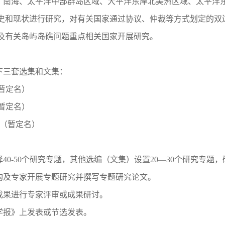
南海、太平洋中部群岛区域、大平洋东岸北美洲区域、太平洋东
史和现状进行研究，对有关国家通过协议、仲裁等方式划定的双
及有关岛屿岛礁问题重点相关国家开展研究。
三套选集和文集：
暂定名）
暂定名）
 （暂定名）
-50个研究专题，其他选编（文集）设置20—30个研究专题
及专家开展专题研究并撰写专题研究论文。
果进行专家评审或成果研讨。
报》上发表或节选发表。